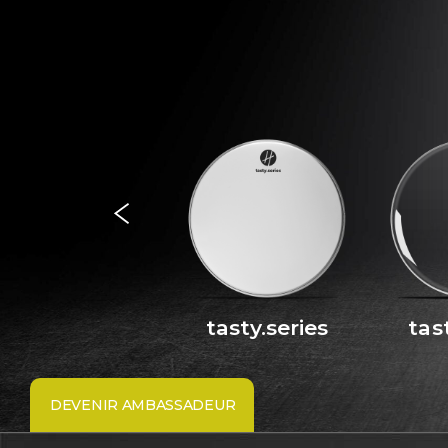
rocket.kick
tasty.series
tas
DEVENIR AMBASSADEUR