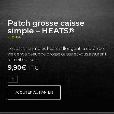
Patch grosse caisse
simple – HEATS®
HDS104
Les patchs simples heats rallongent la durée de
vie de vos peaux de grosse caisse et vous assurent
le meilleur son.
9,90
€
TTC
112 en stock (peut être commandé)
AJOUTER AU PANIER