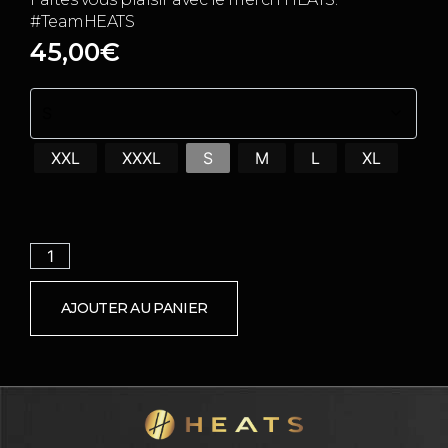
#TeamHEATS
45,00
€
XXL
XXXL
S
M
L
XL
AJOUTER AU PANIER