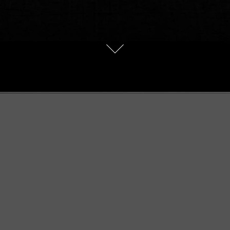
SERVICES
À PROPOS
HEATS-TRAINER Online
Univers HEATS
HEATS Revival
Ambassadeurs
Livraison et retour
Conditions de vente