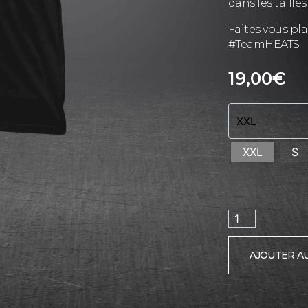
dans les tailles :
Faites vous pla
#TeamHEATS
19,00
€
XXL
S
AJOUTER A