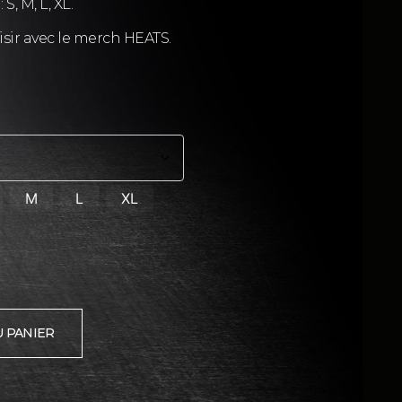
 S, M, L, XL.
isir avec le merch HEATS.
M
L
XL
U PANIER